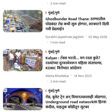
2
min read
मुंबई/पुणे
Ghodbunder Road Thane: ठाण्यातील
घोडबंदर रोड कधी सुरू होणार, सरकारने दिली
नवी डेडलाईन
Surabhi Jayashree Jagdish
02 May 2026
1
min read
मुंबई/पुणे
Kalyan : टॅक्स भरतो… मग रस्ता कुठे?
रस्त्यांच्या दुरवस्थेवरून महिला संतापल्या,
KDMC विरोधात आंदोलन
Alisha Khedekar
14 Nov 2025
2
min read
मुंबई/पुणे
रोड, बुलेट ट्रेन अन् विमानतळालाही जोडणार,
Underground road networkला हिरवा
कंदील, वाहतूक कोंडीतून सुटका