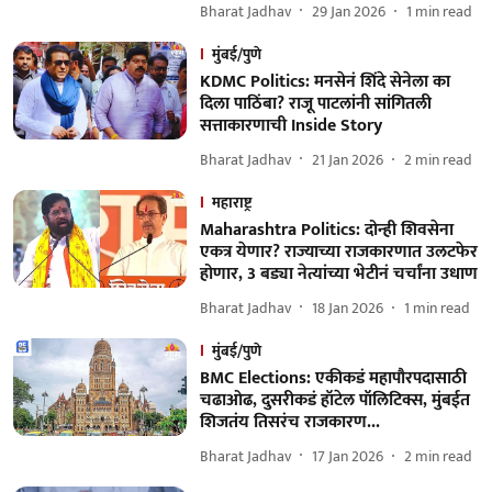
Bharat Jadhav
29 Jan 2026
1
min read
मुंबई/पुणे
KDMC Politics: मनसेनं शिंदे सेनेला का
दिला पाठिंबा? राजू पाटलांनी सांगितली
सत्ताकारणाची Inside Story
Bharat Jadhav
21 Jan 2026
2
min read
महाराष्ट्र
Maharashtra Politics: दोन्ही शिवसेना
एकत्र येणार? राज्याच्या राजकारणात उलटफेर
होणार, 3 बड्या नेत्यांच्या भेटीनं चर्चांना उधाण
Bharat Jadhav
18 Jan 2026
1
min read
मुंबई/पुणे
BMC Elections: एकीकडं महापौरपदासाठी
चढाओढ, दुसरीकडं हॉटेल पॉलिटिक्स, मुंबईत
शिजतंय तिसरंच राजकारण...
Bharat Jadhav
17 Jan 2026
2
min read