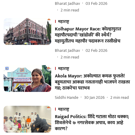
Bharat Jadhav
03 Feb 2026
2
min read
महाराष्ट्र
Kolhapur Mayor Race: कोल्हापुरात
महापौरपदाची ‘खांडोळी’ की स्थैर्य?
महायुतीतच महापौर पदावरून रस्सीखेच
Bharat Jadhav
02 Feb 2026
2
min read
महाराष्ट्र
Akola Mayor: अकोल्यात कमळ फुलले!
बहुमताचा आकडा नसतानाही भाजपने राखला
गड; ठाकरेंचा पराभव
Siddhi Hande
30 Jan 2026
2
min read
महाराष्ट्र
Raigad Politics: शिंदे गटाला मोठा धक्का;
शिवसेनेचे ७ नगरसेवक अपात्र, काय आहे
कारण?