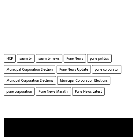
NCP
saam tv
saam tv news
Pune News
pune politics
Municipal Corporation Election
Pune News Update
pune corporator
Muncipal Corporation Elections
Municipal Corporation Elections
pune corporation
Pune News Marathi
Pune News Latest