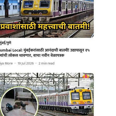
मुंबई/पुणे
umbai Local: मुंबईकरांसाठी आनंदाची बातमी! उद्यापासून १५
ब्यांची लोकल धावणार, वाचा नवीन वेळापत्रक
iya More
19 Jul 2026
2
min read