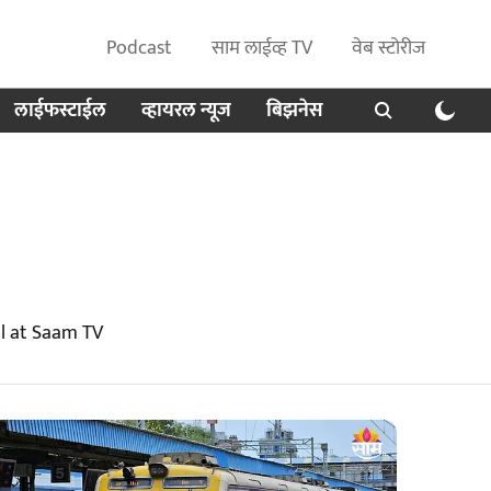
Podcast
साम लाईव्ह TV
वेब स्टोरीज
लाईफस्टाईल
व्हायरल न्यूज
बिझनेस
l at Saam TV