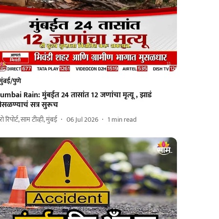
मुंबई/पुणे
mbai Rain: मुंबईत 24 तासांत 12 जणांचा मृत्यू , झाडं
सळण्याचं सत्र सुरूच
ुरो रिपोर्ट, साम टीव्ही, मुंबई
06 Jul 2026
1
min read