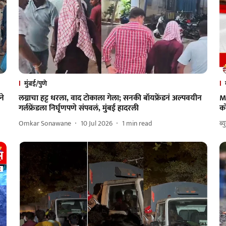
मुंबई/पुणे
ने
लग्नाचा हट्ट धरला, वाद टोकाला गेला; सनकी बॉयफ्रेंडनं अल्पवयीन
Mu
गर्लफ्रेंडला निर्घृणपणे संपवलं, मुंबई हादरली
को
Omkar Sonawane
10 Jul 2026
1
min read
ब्य