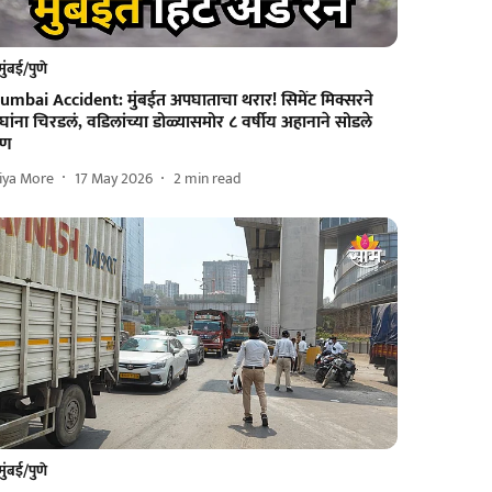
मुंबई/पुणे
umbai Accident: मुंबईत अपघाताचा थरार! सिमेंट मिक्सरने
घांना चिरडलं, वडिलांच्या डोळ्यासमोर ८ वर्षीय अहानाने सोडले
राण
iya More
17 May 2026
2
min read
मुंबई/पुणे