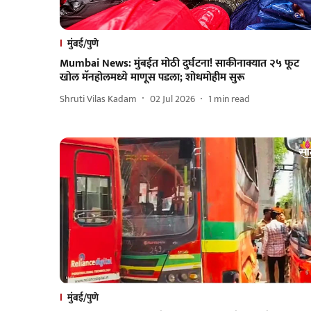
मुंबई/पुणे
Mumbai News: मुंबईत मोठी दुर्घटना! साकीनाक्यात २५ फूट
खोल मॅनहोलमध्ये माणूस पडला; शोधमोहीम सुरू
Shruti Vilas Kadam
02 Jul 2026
1
min read
मुंबई/पुणे