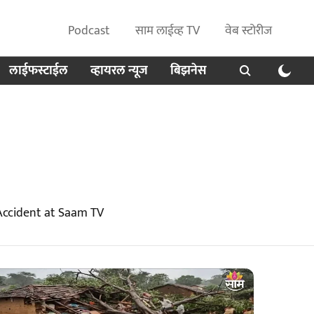
Podcast
साम लाईव्ह TV
वेब स्टोरीज
लाईफस्टाईल
व्हायरल न्यूज
बिझनेस
Accident at Saam TV