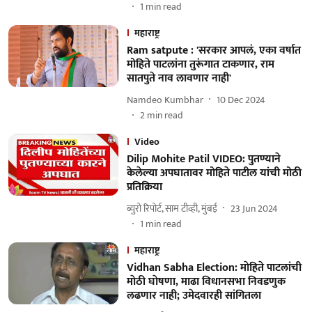
1
min read
महाराष्ट्र
Ram satpute : 'सरकार आपलं, एका वर्षात
मोहिते पाटलांना तुरूंगात टाकणार, राम
सातपुते नाव‌ लावणार नाही'
Namdeo Kumbhar
10 Dec 2024
2
min read
Video
Dilip Mohite Patil VIDEO: पुतण्याने
केलेल्या अपघातावर मोहिते पाटील यांची मोठी
प्रतिक्रिया
ब्युरो रिपोर्ट, साम टीव्ही, मुंबई
23 Jun 2024
1
min read
महाराष्ट्र
Vidhan Sabha Election: माेहिते पाटलांची
माेठी घाेषणा, माढा विधानसभा निवडणुक
लढणार नाही; उमेदवारही सांगितला