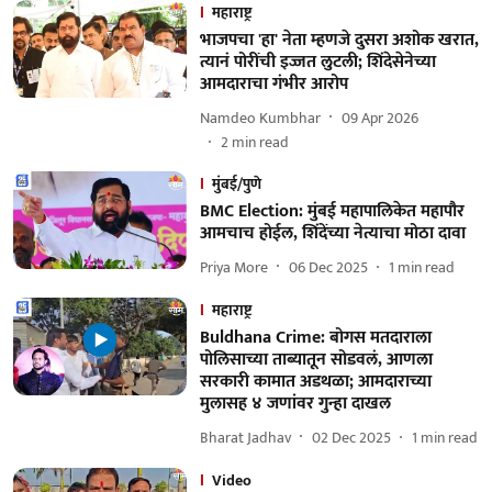
महाराष्ट्र
भाजपचा 'हा' नेता म्हणजे दुसरा अशोक खरात,
त्यानं पोरींची इज्जत लुटली; शिंदेसेनेच्या
आमदाराचा गंभीर आरोप
Namdeo Kumbhar
09 Apr 2026
2
min read
मुंबई/पुणे
BMC Election: मुंबई महापालिकेत महापौर
आमचाच होईल, शिंदेंच्या नेत्याचा मोठा दावा
Priya More
06 Dec 2025
1
min read
महाराष्ट्र
Buldhana Crime: बोगस मतदाराला
पोलिसाच्या ताब्यातून सोडवलं, आणला
सरकारी कामात अडथळा; आमदाराच्या
मुलासह ४ जणांवर गुन्हा दाखल
Bharat Jadhav
02 Dec 2025
1
min read
Video