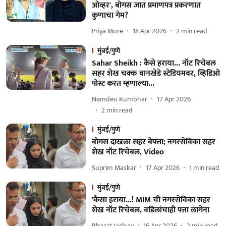
ओव्हर', बोगस जात प्रमाणपत्र प्रकरणात
कुणाचा गेम?
Priya More
18 Apr 2026
2
min read
मुंबई/पुणे
Sahar Sheikh : कैसे हराया... नॉट रिचेबल
सहर शेख चक्क वानखेडे स्टेडियमवर, व्हिडिओ
पोस्ट करत म्हणाल्या...
Namdeo Kumbhar
17 Apr 2026
2
min read
मुंबई/पुणे
बोगस दाखला सहर बेपत्ता; नगरसेविका सहर
शेख नॉट रिचेबल, Video
Suprim Maskar
17 Apr 2026
1
min read
मुंबई/पुणे
'कैसा हराया...! MIM ची नगरसेविका सहर
शेख नॉट रिचेबल, वडिलांचाही पत्ता लागेना
Bharat Jadhav
16 Apr 2026
2
min read