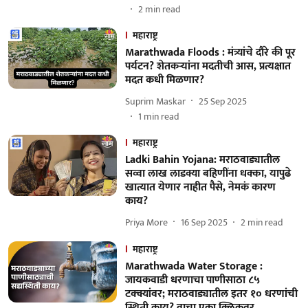
2
min read
महाराष्ट्र
Marathwada Floods : मंत्र्यांचे दौरे की पूर
पर्यटन? शेतकऱ्यांना मदतीची आस, प्रत्यक्षात
मदत कधी मिळणार?
Suprim Maskar
25 Sep 2025
1
min read
महाराष्ट्र
Ladki Bahin Yojana: मराठवाड्यातील
सव्वा लाख लाडक्या बहिणींना धक्का, यापुढे
खात्यात येणार नाहीत पैसे, नेमकं कारण
काय?
Priya More
16 Sep 2025
2
min read
महाराष्ट्र
Marathwada Water Storage :
जायकवाडी धरणाचा पाणीसाठा ८५
टक्क्यांवर; मराठवाड्यातील इतर १० धरणांची
स्थिती काय? वाचा एका क्लिकवर