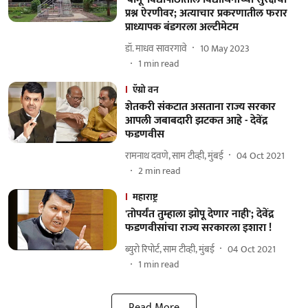
प्रश्न ऐरणीवर; अत्याचार प्रकरणातील फरार
प्राध्यापक बंडगरला अल्टीमेटम
डॉ. माधव सावरगावे
10 May 2023
1
min read
ऍग्रो वन
शेतकरी संकटात असताना राज्य सरकार
आपली जबाबदारी झटकत आहे - देवेंद्र
फडणवीस
रामनाथ दवणे, साम टीव्ही, मुंबई
04 Oct 2021
2
min read
महाराष्ट्र
'तोपर्यंत तुम्हाला झोपू देणार नाही'; देवेंद्र
फडणवीसांचा राज्य सरकारला इशारा !
ब्युरो रिपोर्ट, साम टीव्ही, मुंबई
04 Oct 2021
1
min read
Read More