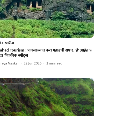
वेब स्टोरीज
ahad Tourism : पावसाळ्यात करा महाडची सफर, 'हे' आहेत ५
ंदर पिकनिक स्पॉट्स
hreya Maskar
22 Jun 2026
2
min read