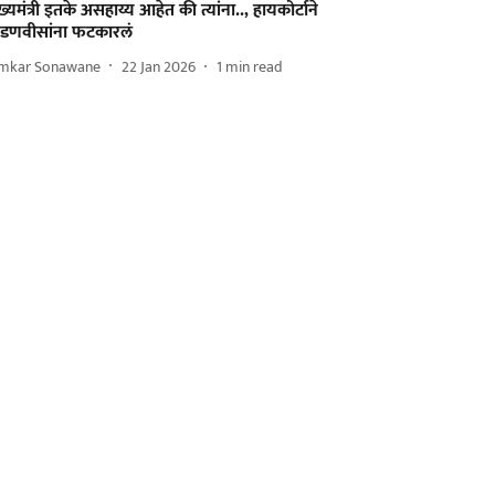
ख्यमंत्री इतके असहाय्य आहेत की त्यांना.., हायकोर्टाने
डणवीसांना फटकारलं
mkar Sonawane
22 Jan 2026
1
min read