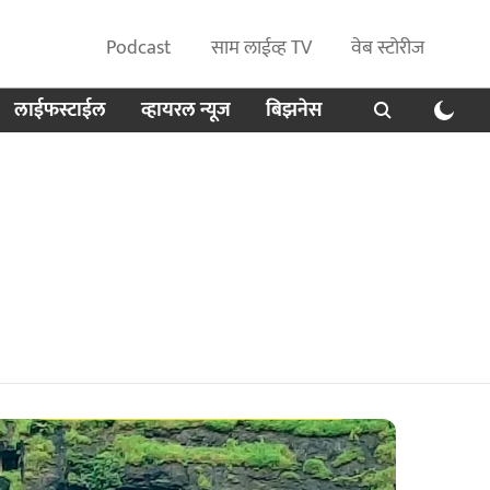
Podcast
साम लाईव्ह TV
वेब स्टोरीज
लाईफस्टाईल
व्हायरल न्यूज
बिझनेस