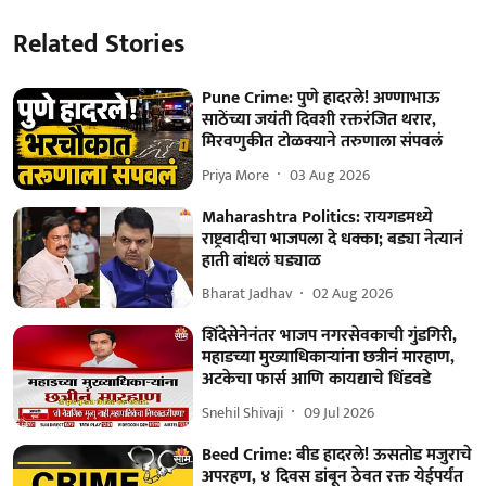
Related Stories
Pune Crime: पुणे हादरले! अण्णाभाऊ
साठेंच्या जयंती दिवशी रक्तरंजित थरार,
मिरवणुकीत टोळक्याने तरुणाला संपवलं
Priya More
03 Aug 2026
Maharashtra Politics: रायगडमध्ये
राष्ट्रवादीचा भाजपला दे धक्का; बड्या नेत्यानं
हाती बांधलं घड्याळ
Bharat Jadhav
02 Aug 2026
शिंदेसेनेनंतर भाजप नगरसेवकाची गुंडगिरी,
महाडच्या मुख्याधिकाऱ्यांना छत्रीनं मारहाण,
अटकेचा फार्स आणि कायद्याचे धिंडवडे
Snehil Shivaji
09 Jul 2026
Beed Crime: बीड हादरले! ऊसतोड मजुराचे
अपरहण, ४ दिवस डांबून ठेवत रक्त येईपर्यंत