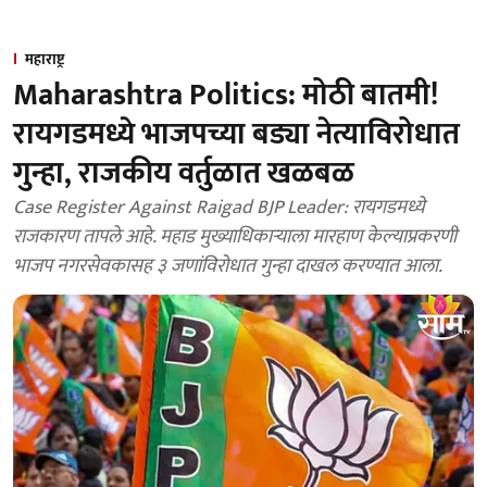
महाराष्ट्र
Maharashtra Politics: मोठी बातमी!
रायगडमध्ये भाजपच्या बड्या नेत्याविरोधात
गुन्हा, राजकीय वर्तुळात खळबळ
Case Register Against Raigad BJP Leader: रायगडमध्ये
राजकारण तापले आहे. महाड मुख्याधिकाऱ्याला मारहाण केल्याप्रकरणी
भाजप नगरसेवकासह ३ जणांविरोधात गुन्हा दाखल करण्यात आला.