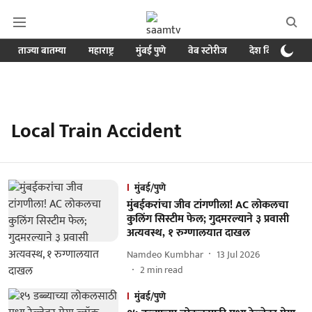
ताज्या बातम्या
महाराष्ट्र
मुंबई पुणे
वेब स्टोरीज
देश विदेश
ब
Local Train Accident
मुंबई/पुणे
मुंबईकरांचा जीव टांगणीला! AC लोकलचा
कुलिंग सिस्टीम फेल; गुदमरल्याने ३ प्रवासी
अत्यवस्थ, १ रुग्णालयात दाखल
Namdeo Kumbhar
13 Jul 2026
2
min read
मुंबई/पुणे