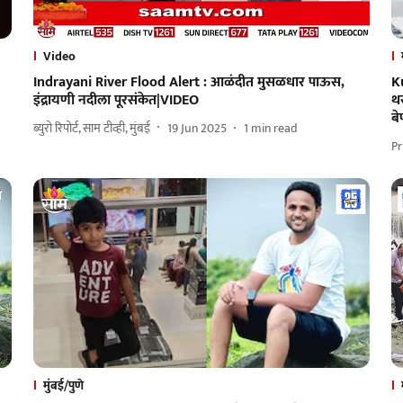
Video
Indrayani River Flood Alert : आळंदीत मुसळधार पाऊस,
K
इंद्रायणी नदीला पूरसंकेत|VIDEO
थर
बे
ब्युरो रिपोर्ट, साम टीव्ही, मुंबई
19 Jun 2025
1
min read
Pr
मुंबई/पुणे