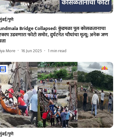
मुंबई/पुणे
undmala Bridge Collapsed: कुंडमळा पूल कोसळतानाचा
काप उडवणारा फोटो समोर, दुर्घटनेत चौघांचा मृत्यू; अनेक जण
पत्ता
iya More
16 Jun 2025
1
min read
मुंबई/पुणे