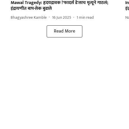
Mawal Tragedy: हृदयद्रावक !'फादर्स डे'लाच मृत्यूने गाठलं;
In
इंद्रायणीत बाप-लेक बुडाले
इं
Bhagyashree Kamble
16 Jun 2025
1
min read
N
Read More