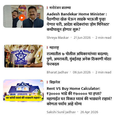
मनोरंजन बातम्या
Aadesh Bandekar Home Minister :
पैठणीचा खेळ घेऊन लाडके भाऊजी पुन्हा
येणार घरी, आदेश बांदेकरांचा 'होम मिनिस्टर'
कधीपासून होणार सुरू?
Shreya Maskar
21 Jun 2026
2
min read
महाराष्ट्र
राज्यातील ७ पोलीस अधिकाऱ्यांच्या बदल्या;
पुणे, अमरावती, मुंबईसह अनेक ठिकाणी मोठा
फेरबदल
Bharat Jadhav
06 Jun 2026
2
min read
बिझनेस
Rent VS Buy Home Calculator:
₹३०००० भाडे की ₹७०००० चा हप्ता?
महागाईत घर विकत घ्यावं की भाड्याने राहावं?
कोणता पर्याय आहे योग्य
Sakshi Sunil Jadhav
26 Apr 2026