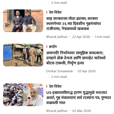
2
min read
देश विदेश
शाह सरकारला मोठा झटका; सरकार
स्थापनेच्या २६ व्या दिवशीच गृहमंत्र्यांचा
राजीनामा, नेपाळमध्ये खळबळ
Bharat Jadhav
22 Apr 2026
1
min read
क्राईम
अमानवी! निर्भायावर सामूहिक बलात्कार;
दगडाने डोकं ठेचलं आणि प्रायव्हेट पार्टमध्ये
बॉटल टाकली, निर्घृण हत्या
Omkar Sonawane
05 Apr 2026
2
min read
देश विदेश
US-इस्रायलविरुद्ध इराण युद्धामुळे भारतात
अलर्ट; गृह मंत्रालयाचं सर्व राज्यांना पत्र, पुण्यात
वाढवली गस्त
Bharat Jadhav
02 Mar 2026