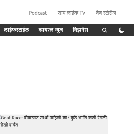
Podcast
साम लाईव्ह TV
वेब स्टोरीज
लाईफस्टाईल
व्हायरल न्यूज
बिझनेस