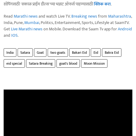
शॉपिंगसाठी 'सकाळ प्राईम डील्स'च्या भन्नाट ऑफर्स पाहण्यासाठी
क्लिक करा
.
Read
Marathi news
and watch Live TV.
Breaking news
from
Maharashtra
,
India, Pune,
Mumbai
, Politics, Entertainment, Sports, Lifestyle at SaamTV.
Get
Live Marathi news
on Mobile. Download the Saam Tv app for
Android
and
IOS
.
India
Satara
Goat
two goats
Bakari Eid
Eid
Bakra Eid
eid special
Satara Breaking
goat's blood
Moon Mission