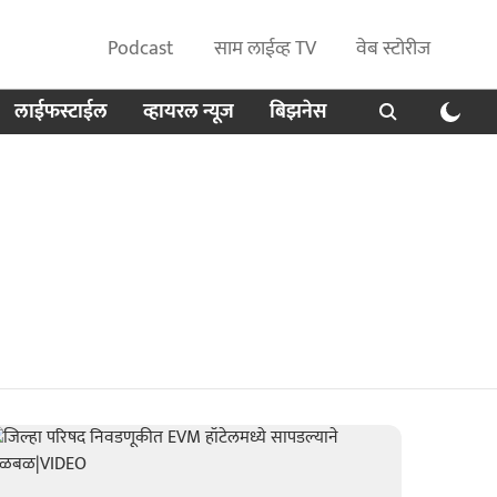
Podcast
साम लाईव्ह TV
वेब स्टोरीज
लाईफस्टाईल
व्हायरल न्यूज
बिझनेस