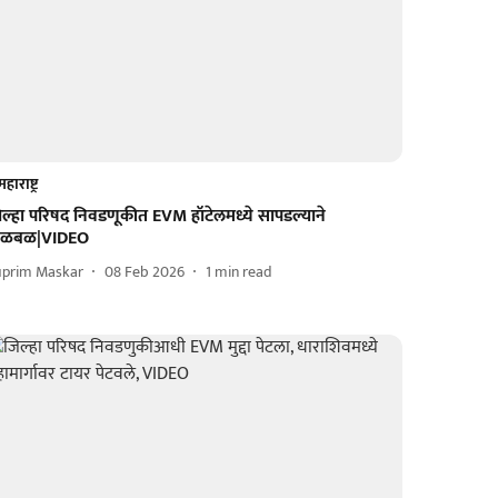
महाराष्ट्र
िल्हा परिषद निवडणूकीत EVM हॉटेलमध्ये सापडल्याने
ळबळ|VIDEO
uprim Maskar
08 Feb 2026
1
min read