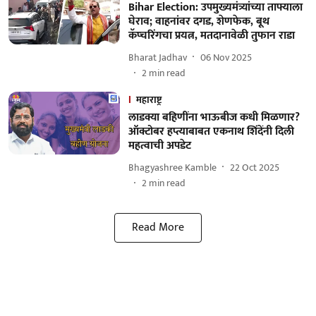
Bihar Election: उपमुख्यमंत्र्यांच्या ताफ्याला
घेराव; वाहनांवर दगड, शेणफेक, बूथ
कॅप्चरिंगचा प्रयत्न, मतदानावेळी तुफान राडा
Bharat Jadhav
06 Nov 2025
2
min read
महाराष्ट्र
लाडक्या बहिणींना भाऊबीज कधी मिळणार?
ऑक्टोबर हप्त्याबाबत एकनाथ शिंदेंनी दिली
महत्वाची अपडेट
Bhagyashree Kamble
22 Oct 2025
2
min read
Read More