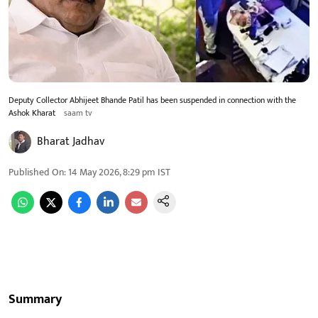
Deputy Collector Abhijeet Bhande Patil has been suspended in connection with the
Ashok Kharat
saam tv
Bharat Jadhav
Published On
:
14 May 2026, 8:29 pm
IST
Summary