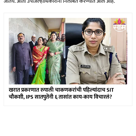
जातेय. आता उपजिल्हाधिकारांना निलंबित करण्यात आले आहे.
खरात प्रकरणात रुपाली चाकणकरांची पहिल्यांदाच SIT
चौकशी, IPS सातपुतेंनी ६ तासांत काय-काय विचारलं?