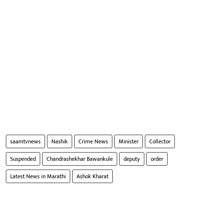
saamtvnews
Nashik
Crime News
Minister
Collector
Suspended
Chandrashekhar Bawankule
deputy
order
Latest News in Marathi
Ashok Kharat