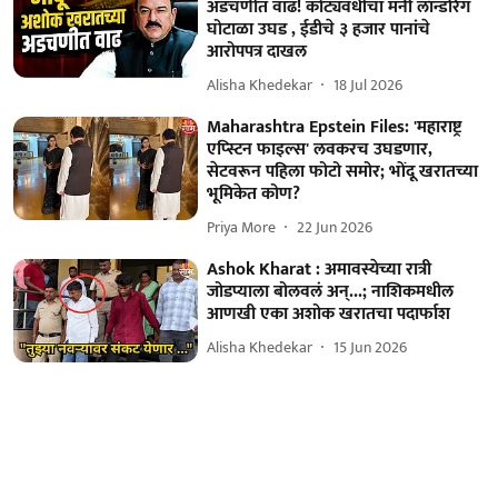
अडचणीत वाढ! कोट्यवधींचा मनी लॉन्डरिंग
घोटाळा उघड , ईडीचे ३ हजार पानांचे
आरोपपत्र दाखल
Alisha Khedekar
18 Jul 2026
Maharashtra Epstein Files: 'महाराष्ट्र
एप्स्टिन फाइल्स' लवकरच उघडणार,
सेटवरून पहिला फोटो समोर; भोंदू खरातच्या
भूमिकेत कोण?
Priya More
22 Jun 2026
Ashok Kharat : अमावस्येच्या रात्री
जोडप्याला बोलवलं अन्...; नाशिकमधील
आणखी एका अशोक खरातचा पदार्फाश
Alisha Khedekar
15 Jun 2026