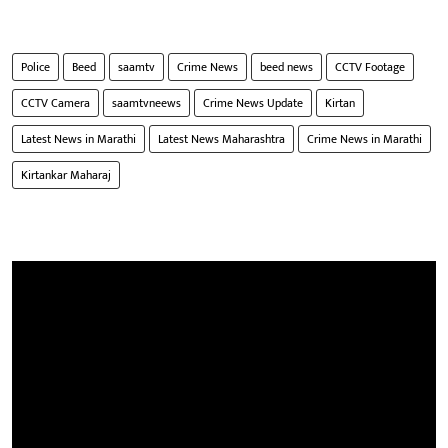
Police
Beed
saamtv
Crime News
beed news
CCTV Footage
CCTV Camera
saamtvneews
Crime News Update
Kirtan
Latest News in Marathi
Latest News Maharashtra
Crime News in Marathi
Kirtankar Maharaj