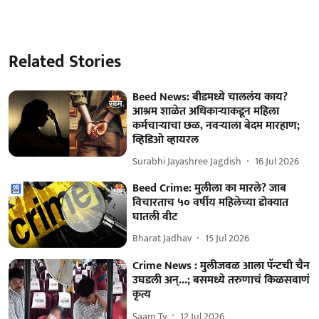
Related Stories
Beed News: बीडमध्ये चाललंय काय?
आश्रम शाळेत अधिकाऱ्याकडून महिला
कर्मचाऱ्याचा छळ, नवऱ्याला बेदम मारहाण;
व्हिडिओ व्हायरल
Surabhi Jayashree Jagdish
16 Jul 2026
Beed Crime: मुलीला का मारले? जाब
विचारताच ५० वर्षीय महिलेच्या डोक्यात
घातली वीट
Bharat Jadhav
15 Jul 2026
Crime News : मुलीजवळ आला पॅन्टची चैन
उघडली अन्...; बसमध्ये तरुणाचं किळसवाणं
कृत्य
Saam Tv
12 Jul 2026