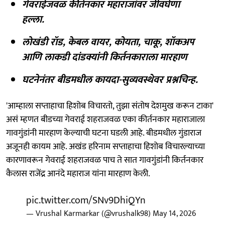
गेवराईजवळ कीर्तनकार महाराजांवर जीवघेणा
हल्ला.
लोखंडी रॉड, केबल वायर, कोयता, चाकू, शॉकअप
आणि लाकडी दांडक्यांनी किर्तनकाराला मारहाण
घटनेनंतर बीडमधील कायदा-सुव्यवस्थेवर प्रश्नचिन्ह.
'आम्हाला सप्ताहाचा हिशोब विचारतो, तुझा संतोष देशमुख करून टाका'
असं म्हणत बीडच्या गेवराई शहराजवळ एका कीर्तनकार महाराजाला
गावगुंडांनी मारहाण केल्याची घटना घडली आहे. बीडमधील गुंडाराज
अजूनही कायम आहे. अखंड हरिनाम सप्ताहाचा हिशोब विचारल्याच्या
कारणावरून गेवराई शहराजवळ पाच ते सात गावगुंडांनी किर्तनकार
कैलास राजेंद्र आनंदे महाराज यांना मारहाण केली.
pic.twitter.com/SNv9DhiQYn
— Vrushal Karmarkar (@vrushalk98)
May 14, 2026