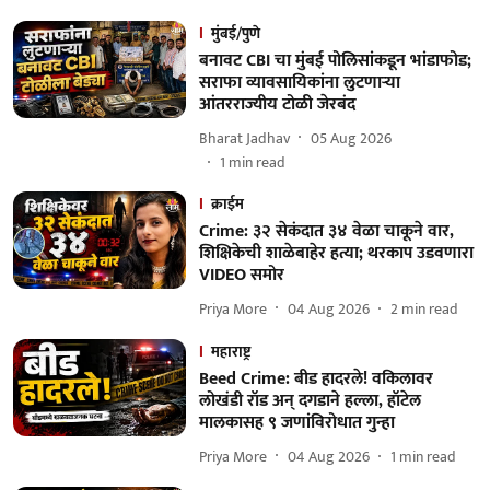
मुंबई/पुणे
बनावट CBI चा मुंबई पोलिसांकडून भांडाफोड;
सराफा व्यावसायिकांना लुटणाऱ्या
आंतरराज्यीय टोळी जेरबंद
Bharat Jadhav
05 Aug 2026
1
min read
क्राईम
Crime: ३२ सेकंदात ३४ वेळा चाकूने वार,
शिक्षिकेची शाळेबाहेर हत्या; थरकाप उडवणारा
VIDEO समोर
Priya More
04 Aug 2026
2
min read
महाराष्ट्र
Beed Crime: बीड हादरले! वकिलावर
लोखंडी रॉड अन् दगडाने हल्ला, हॉटेल
मालकासह ९ जणांविरोधात गुन्हा
Priya More
04 Aug 2026
1
min read