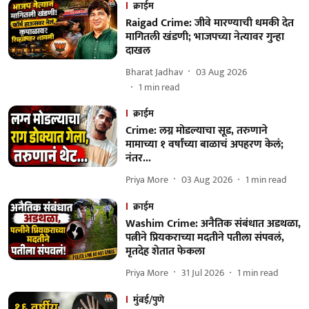
क्राईम
Raigad Crime: जीवे मारण्याची धमकी देत
मागितली खंडणी; भाजपच्या नेत्यावर गुन्हा
दाखल
Bharat Jadhav
03 Aug 2026
1
min read
क्राईम
Crime: लग्न मोडल्याचा सूड, तरुणाने
मामाच्या १ वर्षांच्या बाळाचं अपहरण केलं;
नंतर...
Priya More
03 Aug 2026
1
min read
क्राईम
Washim Crime: अनैतिक संबंधात अडथळा,
पत्नीने प्रियकराच्या मदतीने पतीला संपवलं,
मृतदेह शेतात फेकला
Priya More
31 Jul 2026
1
min read
मुंबई/पुणे