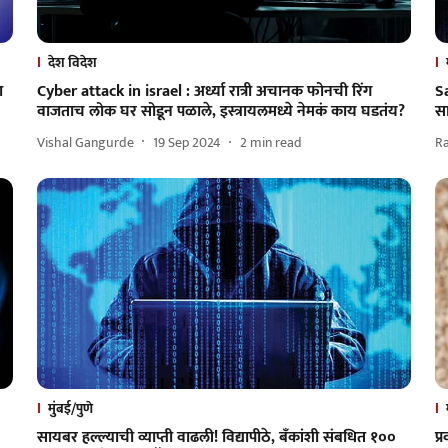
देश विदेश
ा
Cyber attack in israel : अर्ध्या रात्री अचानक फोनची रिंग
S
वाजताच लोक घर सोडून पळाले, इस्त्रायलमध्ये नेमकं काय घडतंय?
सा
Vishal Gangurde
19 Sep 2024
2
min read
R
मुंबई/पुणे
सायबर हल्ल्याची व्याप्ती वाढली! विद्यापीठे, बँकांशी संबधित १००
प