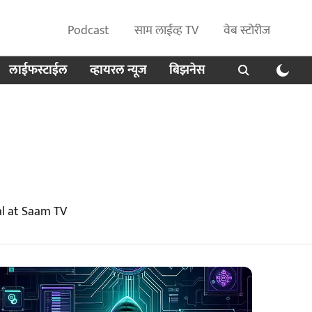
Podcast
साम लाईव्ह TV
वेब स्टोरीज
लाईफस्टाईल
व्हायरल न्यूज
बिझनेस
al at Saam TV