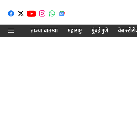
ताज्या बातम्या
महाराष्ट्र
मुंबई पुणे
वेब स्टोर