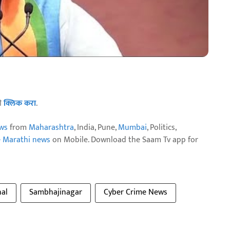
ठी
क्लिक करा
.
ws
from
Maharashtra
, India, Pune,
Mumbai
, Politics,
e Marathi news
on Mobile. Download the Saam Tv app for
nal
Sambhajinagar
Cyber Crime News