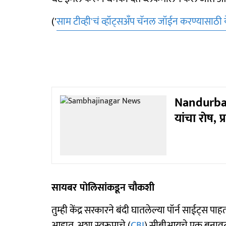
('
साम टीव्ही'चं व्हॉट्सअँप चॅनल जॉईन करण्यासाठी 
Nandurbar 
यांचा राेष,
सायबर पोलिसांकडून चौकशी
तुम्ही केंद्र सरकारने बंदी घातलेल्या पॉर्न साईट्स पा
आहात. अशा स्वरूपाचे (
CBI
) सीबीआयचे एक बनावट व