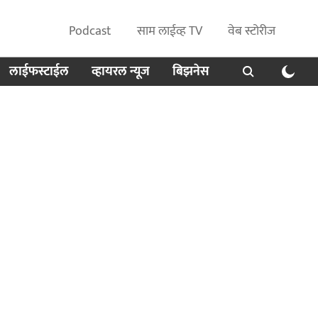
Podcast
साम लाईव्ह TV
वेब स्टोरीज
लाईफस्टाईल
व्हायरल न्यूज
बिझनेस