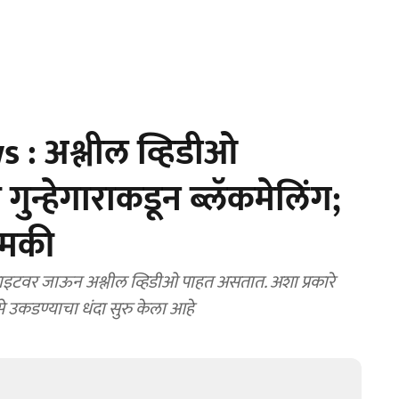
: अश्लील व्हिडीओ
गुन्हेगाराकडून ब्लॅकमेलिंग;
 धमकी
टवर जाऊन अश्लील व्हिडीओ पाहत असतात. अशा प्रकारे
ैसे उकडण्याचा धंदा सुरु केला आहे