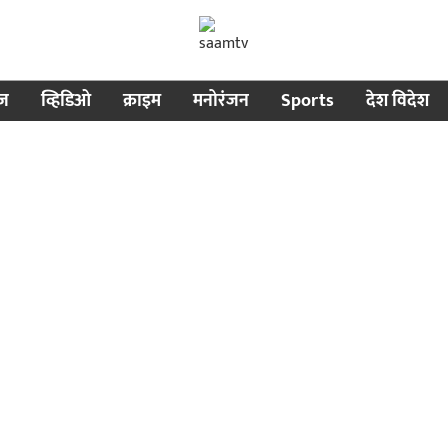
ीज
व्हिडिओ
क्राइम
मनोरंजन
Sports
देश विदेश