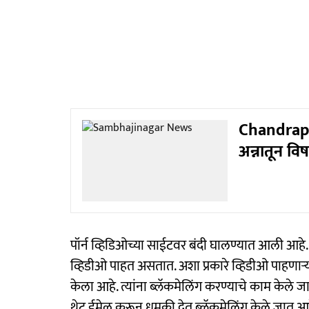
Chandrapur 
अन्नातून वि
पॉर्न व्हिडिओच्या साईटवर बंदी घालण्यात आली आ
व्हिडीओ पाहत असतात. अशा प्रकारे व्हिडीओ पाहणाऱ्या
केला आहे. त्यांना ब्लॅकमेलिंग करण्याचे काम केले 
थेट ईमेल करून धमकी देत ब्लॅकमेलिंग केले जात 