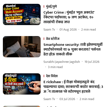
मुंबई/पुणे
Cyber Crime : मुंबईत 'म्युल अकाउंट'
रॅकेटचा पर्दाफाश; ७ जण अटकेत, १०
लाखांची रोकड जप्त
Saam Tv
01 Aug 2026
2
min read
वेब स्टोरीज
Smartphone security: रात्री झोपण्यापूर्वी
स्मार्टफोनमध्ये या ७ चुका करताय? पर्सनल
डेटा होऊ शकतो लीक
Surabhi Jayashree Jagdish
19 Jul 2026
3
min read
देश विदेश
E rickshaw : ई-रिक्षा मोबाइलद्वारे बंद
पाडल्याचा दावा; सरकारची कठोर कारवाई; 3
अॅप तात्काळ प्ले स्टोरमधून हटवले
Saam Tv
03 Jul 2026
2
min read