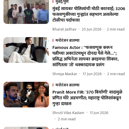
मुंबई/पुणे
मुंबई सायबर पोलिसांची मोठी कारवाई; 3206
फसवणुकीच्या गुन्ह्यांत सहभाग असलेल्या
टोळीचा पर्दाफाश
Bharat Jadhav
25 Jun 2026
2
min read
मनोरंजन बातम्या
Famous Actor : "फसवणूक करून
पत्नीच्या अकाउंटमधून दोनदा पैसे गेले...";
प्रसिद्ध अभिनेता सायबर क्राइमचा शिकार,
सांगितला 'तो' धक्कादायक प्रसंग
Shreya Maskar
17 Jun 2026
2
min read
मनोरंजन बातम्या
Pranit More FIR: '370 बिर्याणी' वादामुळे
प्रणित मोरे अडचणीत; महाराष्ट्र पोलिसांकडून
गुन्हा दाखल
Shruti Vilas Kadam
11 Jun 2026
2
min read