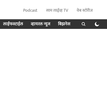
Podcast
साम लाईव्ह TV
वेब स्टोरीज
लाईफस्टाईल
व्हायरल न्यूज
बिझनेस