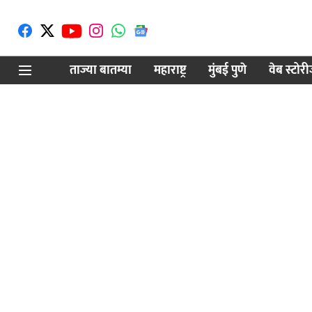
ताज्या बातम्या
महाराष्ट्र
मुंबई पुणे
वेब स्टोर