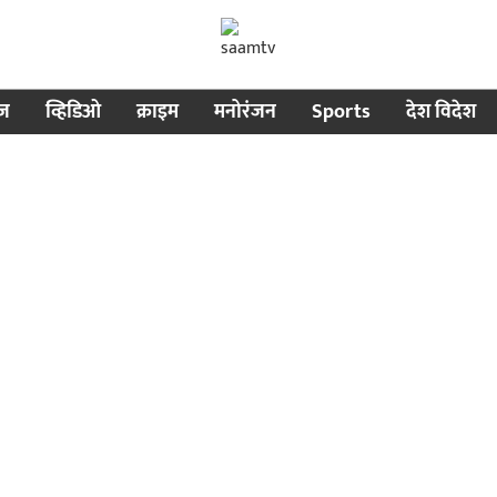
ीज
व्हिडिओ
क्राइम
मनोरंजन
Sports
देश विदेश