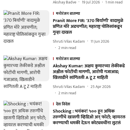
Akshay Badve
19 Jul 2026
1
min read
मनोरंजन बातम्या
Pranit More FIR: '370 बिर्याणी' वादामुळे
प्रणित मोरे अडचणीत; महाराष्ट्र पोलिसांकडून
गुन्हा दाखल
Shruti Vilas Kadam
11 Jun 2026
2
min read
मनोरंजन बातम्या
Akshay Kumar: अक्षय कुमारच्या लेकीकडे
अश्लील फोटोंची मागणी, आरोपी गजाआड;
खिलाडीने सांगितली A टू Z माहिती
Shruti Vilas Kadam
25 Apr 2026
2
min read
देश विदेश
Shocking : भयंकर! ५०० हून अधिक
तरुणींचे खासगी व्हिडिओ अन् फोटो; व्हायरल
करण्याची धमकी देऊन कोट्यवधींना लुटलं