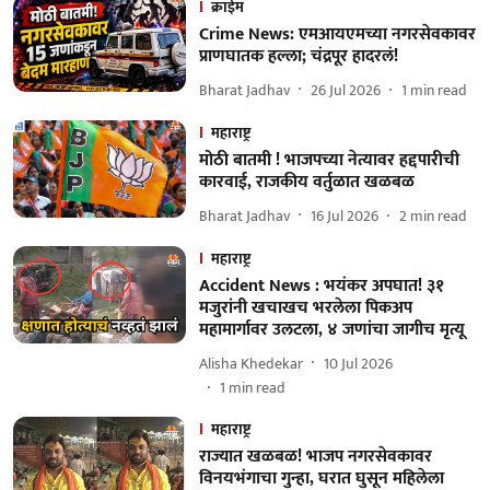
क्राईम
Crime News: एमआयएमच्या नगरसेवकावर
प्राणघातक हल्ला; चंद्रपूर हादरलं!
Bharat Jadhav
26 Jul 2026
1
min read
महाराष्ट्र
मोठी बातमी ! भाजपच्या नेत्यावर हद्दपारीची
कारवाई, राजकीय वर्तुळात खळबळ
Bharat Jadhav
16 Jul 2026
2
min read
महाराष्ट्र
Accident News : भयंकर अपघात! ३१
मजुरांनी खचाखच भरलेला पिकअप
महामार्गावर उलटला, ४ जणांचा जागीच मृत्यू
Alisha Khedekar
10 Jul 2026
1
min read
महाराष्ट्र
राज्यात खळबळ! भाजप नगरसेवकावर
विनयभंगाचा गुन्हा, घरात घुसून महिलेला