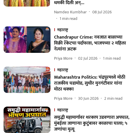
धमकी दिली अन्...
Namdeo Kumbhar
08 Jul 2026
1
min read
महाराष्ट्र
Chandrapur Crime: नवजात बाळाच्या
विक्री रॅकेटचा पर्दाफाश, भाजपच्या २ महिला
नेत्यांना अटक
Priya More
02 Jul 2026
1
min read
महाराष्ट्र
Maharashtra Politics: चंद्रपूरमध्ये मोठी
राजकीय घडामोड, सुधीर मुनगंटीवार यांना
मोठा धक्का
Priya More
30 Jun 2026
2
min read
महाराष्ट्र
समृद्धी महामार्गावर थरकाप उडवणारा अपघात,
मुंबईला जाणाऱ्या कुटुंबावर काळाचा घाला; ५
जणांचा मृत्यू