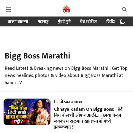
ताज्या बातम्या
महाराष्ट्र
मुंबई पुणे
वेब स्टोरीज
व्हिडिओ
क्र
Bigg Boss Marathi
Read Latest & Breaking news on Bigg Boss Marathi | Get Top
news healines, photos & video about Bigg Boss Marathi at
Saam TV
मनोरंजन बातम्या
Chhaya Kadam On Bigg Boss: 'हिंदी
बिग बॉस'ची ऑफर आली...'; छाया कदम
लवकरच सलमान खानच्या शोमध्ये
झळकणार?