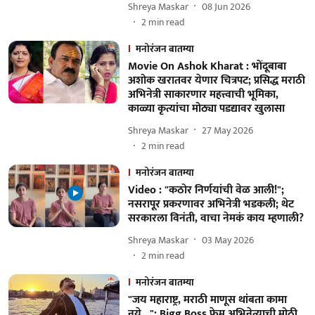
Shreya Maskar
08 Jun 2026
2
min read
मनोरंजन बातम्या
Movie On Ashok Kharat : भोंदूबाबा
अशोक खरातवर येणार चित्रपट; प्रसिद्ध मराठी
अभिनेत्री साकारणार महत्त्वाची भूमिका,
काळ्या कृत्यांचा मोठ्या पडद्यावर खुलासा
Shreya Maskar
27 May 2026
2
min read
मनोरंजन बातम्या
Video : "कठोर निर्णयांची वेळ आली!";
नसरापूर प्रकरणावर अभिनेत्री भडकली; थेट
सरकारला विनंती, वाचा नेमकं काय म्हणाली?
Shreya Maskar
03 May 2026
2
min read
मनोरंजन बातम्या
"जय महाराष्ट्र, मराठी माणूस थांबता कामा
नये..."; Bigg Boss फेम अभिनेत्याची मोठी