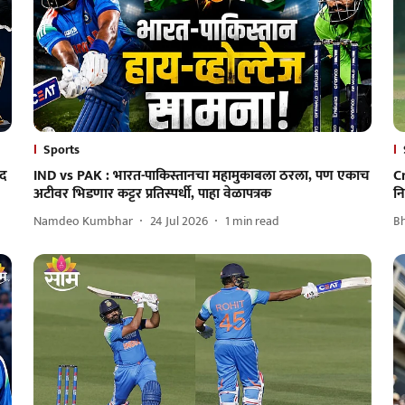
Sports
मद
IND vs PAK : भारत-पाकिस्तानचा महामुकाबला ठरला, पण एकाच
C
अटीवर भिडणार कट्टर प्रतिस्पर्धी, पाहा वेळापत्रक
न
Namdeo Kumbhar
24 Jul 2026
1
min read
B