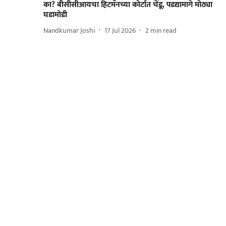
का? बीसीसीआयचा हिटमॅनच्या कोर्टात चेंडू, पडद्यामागे मोठ्या
घडामोडी
Nandkumar Joshi
17 Jul 2026
2
min read