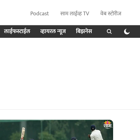
Podcast
साम लाईव्ह TV
वेब स्टोरीज
लाईफस्टाईल
व्हायरल न्यूज
बिझनेस