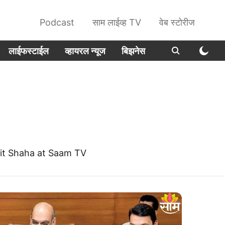
Podcast
साम लाईव्ह TV
वेब स्टोरीज
लाईफस्टाईल
व्हायरल न्यूज
बिझनेस
mit Shaha at Saam TV