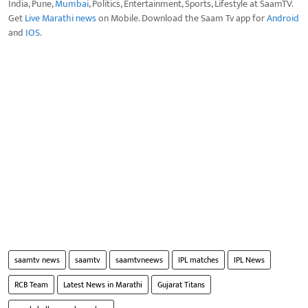
India, Pune,
Mumbai
, Politics, Entertainment, Sports, Lifestyle at SaamTV.
Get
Live Marathi news
on Mobile. Download the Saam Tv app for
Android
and
IOS
.
saamtv news
saamtv
saamtvneews
IPL matches
IPL News
RCB Team
Latest News in Marathi
Gujarat Titans