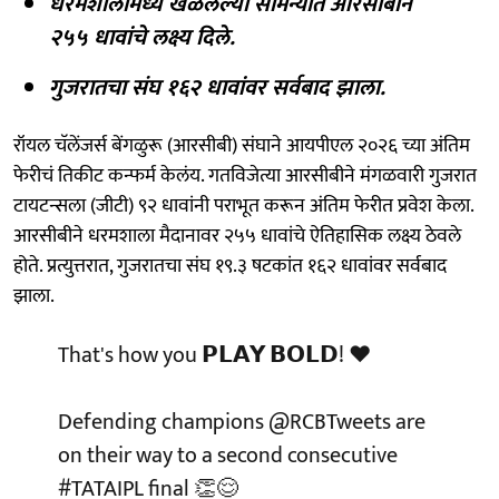
धरमशालामध्ये खेळलेल्या सामन्यात आरसीबीने
२५५ धावांचे लक्ष्य दिले.
गुजरातचा संघ १६२ धावांवर सर्वबाद झाला.
रॉयल चॅलेंजर्स बेंगळुरू (आरसीबी) संघाने आयपीएल २०२६ च्या अंतिम
फेरीचं तिकीट कन्फर्म केलंय. गतविजेत्या आरसीबीने मंगळवारी गुजरात
टायटन्सला (जीटी) ९२ धावांनी पराभूत करून अंतिम फेरीत प्रवेश केला.
आरसीबीने धरमशाला मैदानावर २५५ धावांचे ऐतिहासिक लक्ष्य ठेवले
होते. प्रत्युत्तरात, गुजरातचा संघ १९.३ षटकांत १६२ धावांवर सर्वबाद
झाला.
That's how you 𝗣𝗟𝗔𝗬 𝗕𝗢𝗟𝗗! ❤️
Defending champions
@RCBTweets
are
on their way to a second consecutive
#TATAIPL
final 👏😌