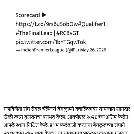
Scorecard ▶️
https://t.co/9rs6u5obOw
#Qualifier1
|
#TheFinalLeap
|
#RCBvGT
pic.twitter.com/1bhTGqwTok
— IndianPremierLeague (@IPL)
May 26, 2026
गजविजेता संघ रॉयल चॅलेंजर्स बेंगळुरूने क्वालिफायर सामन्यात शानदार
खेळी करत गुजरातचा पराभव केला. आयपीएल २०२६ च्या अंतिम फेरीत
आपले स्थान निश्चित केले. प्रथम फलंदाजी करताना बेंगळुरूच्या संघाने
२० षटकांत २५४ धावा केल्या. या आव्हानाचा पाठलाग करताना गुजरात