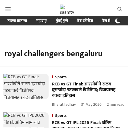
ताज्या बातम्या
महाराष्ट्र
मुंबई पुणे
वेब स्टोरीज
देश विदेश
ब
royal challengers bengaluru
Sports
RCB vs GT Final: आरसीबीने सलग
दुसऱ्यांदा पटकावलं विजेतेपद; विजयासह
रचला इतिहास
Bharat Jadhav
31 May 2026
2
min read
Sports
RCB vs GT IPL 2026 Final: अंतिम