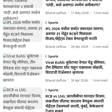
कन्फर्म; पंजाबच्या पराभवानंतर २ संघांची
'चांदी', कसे असणार स्पर्धेचं समीकरण?
Bharat Jadhav
17 May 2026
1
min read
Sports
IPL 2026 मधील सर्वात जबरदस्त सामना;
अवघ्या ३९ चेंडूंत RCBने मिळवला
विजय,पॉईंट्स टेबल बेंगरुळुची भरारी
Bharat Jadhav
28 Apr 2026
2
min read
Sports
Virat Kohli: बुलेटच्या वेगात चेंडू सीमेपार;
टीम डेविडचा शॉट पाहून चक्रावला कोहली,
विराटची रिअ‍ॅक्शन व्हायरल
Bharat Jadhav
19 Apr 2026
1
min read
Sports
RCB vs LSG: आरसीबीचा शानदार विजय;
लखनौला चीतपट करताच बेंगळुरू संघाची
पॉईंट्स टेबलमध्ये सरशी, मुंबई, केकेआरचं
टेन्शन वाढलं