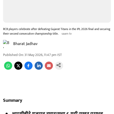
RCB players celebrate after defeating Gujarat Titans in the IPL 2026 final and securing
their second consecutive championship title.
saam tv
Bharat Jadhav
Published On
:
31 May 2026, 11:47 pm
IST
Summary
आरसीबीने गुजरात टायटन्सचा 5 गडी राखून पराभव