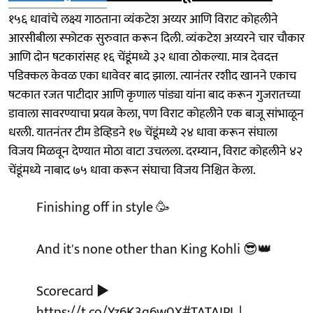
१५६ धावांचे लक्ष्य गाठताना व्यंकटेश अय्यर आणि विराट कोहलीने
आरसीबीला स्फोटक सुरुवात करून दिली. व्यंकटेश अय्यरने चार चौकार
आणि दोन षटकारांसह १६ चेंडूंमध्ये ३२ धावा ठोकल्या. मात्र देवदत्त
पडिक्कल केवळ एका धावेवर बाद झाला. त्यानंतर रशीद खानने एकाच
षटकात रजत पाटीदार आणि कृणाल पांड्या यांना बाद करून गुजरातच्या
डावाला सावरण्याचा प्रयत्न केला, पण विराट कोहलीने एक बाजू सांभाळून
धरली. यातनंतर टीम डेव्हिडने १७ चेंडूंमध्ये २४ धावा करून संघाला
विजय मिळवून देण्यात मोठा वाटा उचलला. दरम्यान, विराट कोहलीने ४२
चेंडूंमध्ये नाबाद ७५ धावा करून संघाचा विजय निश्चित केला.
Finishing off in style 🥳
And it's none other than King Kohli 😎👑
Scorecard ▶️
https://t.co/Yz6K3q6w0X
#TATAIPL
|