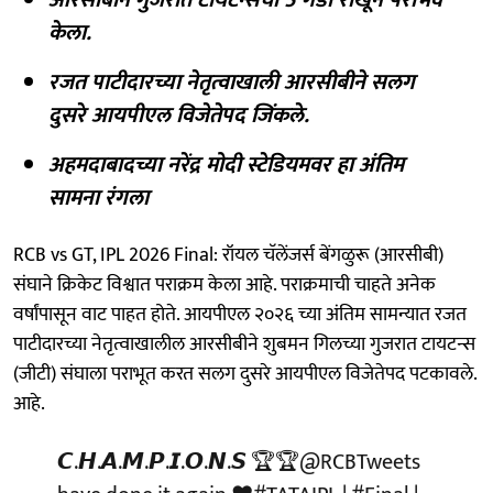
केला.
रजत पाटीदारच्या नेतृत्वाखाली आरसीबीने सलग
दुसरे आयपीएल विजेतेपद जिंकले.
अहमदाबादच्या नरेंद्र मोदी स्टेडियमवर हा अंतिम
सामना रंगला
RCB vs GT, IPL 2026 Final: रॉयल चॅलेंजर्स बेंगळुरू (आरसीबी)
संघाने क्रिकेट विश्वात पराक्रम केला आहे. पराक्रमाची चाहते अनेक
वर्षांपासून वाट पाहत होते. आयपीएल २०२६ च्या अंतिम सामन्यात रजत
पाटीदारच्या नेतृत्वाखालील आरसीबीने शुबमन गिलच्या गुजरात टायटन्स
(जीटी) संघाला पराभूत करत सलग दुसरे आयपीएल विजेतेपद पटकावले.
आहे.
𝘾.𝙃.𝘼.𝙈.𝙋.𝙄.𝙊.𝙉.𝙎 🏆🏆
@RCBTweets