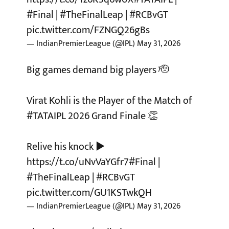
#Final
|
#TheFinalLeap
|
#RCBvGT
pic.twitter.com/FZNGQ26gBs
— IndianPremierLeague (@IPL)
May 31, 2026
Big games demand big players 🫡
Virat Kohli is the Player of the Match of
#TATAIPL
2026 Grand Finale 👏
Relive his knock ▶️
https://t.co/uNvVaYGfr7
#Final
|
#TheFinalLeap
|
#RCBvGT
pic.twitter.com/GU1KSTwkQH
— IndianPremierLeague (@IPL)
May 31, 2026