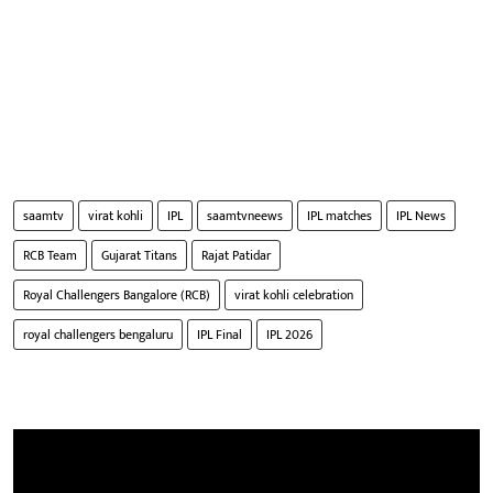
saamtv
virat kohli
IPL
saamtvneews
IPL matches
IPL News
RCB Team
Gujarat Titans
Rajat Patidar
Royal Challengers Bangalore (RCB)
virat kohli celebration
royal challengers bengaluru
IPL Final
IPL 2026