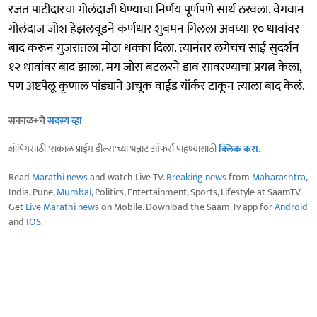
रजत पाटीदारचा गोलंदाजी घेण्याचा निर्णय पूर्णपणे सार्थ ठरवला. वेगवान
गोलंदाज जोश हेझलवूडने कर्णधार शुबमन गिलला अवघ्या १० धावांवर
बाद करून गुजरातला मोठा धक्का दिला. त्यानंतर लगेचच साई सुदर्शन
१२ धावांवर बाद झाला. मग जोस बटलरने डाव सावरण्याचा प्रयत्न केला,
पण अष्टपैलू कृणाल पांड्याने अचूक वाईड यॉर्कर टाकून त्याला बाद केलं.
सकाळ+चे
सदस्य व्हा
शॉपिंगसाठी 'सकाळ प्राईम डील्स'च्या भन्नाट ऑफर्स पाहण्यासाठी
क्लिक करा
.
Read
Marathi news
and watch Live TV.
Breaking news
from
Maharashtra
,
India, Pune,
Mumbai
, Politics, Entertainment, Sports, Lifestyle at SaamTV.
Get
Live Marathi news
on Mobile. Download the Saam Tv app for
Android
and
IOS
.