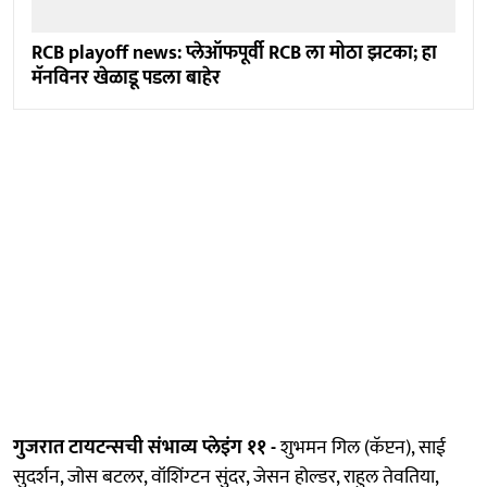
RCB playoff news: प्लेऑफपूर्वी RCB ला मोठा झटका; हा
मॅनविनर खेळाडू पडला बाहेर
गुजरात टायटन्सची संभाव्य प्लेइंग ११ -
शुभमन गिल (कॅप्टन), साई
सुदर्शन, जोस बटलर, वॉशिंग्टन सुंदर, जेसन होल्डर, राहुल तेवतिया,