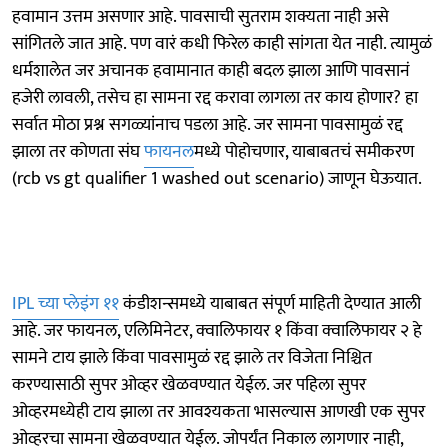
हवामान उत्तम असणार आहे. पावसाची सुतराम शक्यता नाही असे
सांगितले जात आहे. पण वारं कधी फिरेल काही सांगता येत नाही. त्यामुळं
धर्मशालेत जर अचानक हवामानात काही बदल झाला आणि पावसानं
हजेरी लावली, तसेच हा सामना रद्द करावा लागला तर काय होणार? हा
सर्वात मोठा प्रश्न सगळ्यांनाच पडला आहे. जर सामना पावसामुळं रद्द
झाला तर कोणता संघ
फायनल
मध्ये पोहोचणार, याबाबतचं समीकरण
(rcb vs gt qualifier 1 washed out scenario) जाणून घेऊयात.
IPL च्या प्लेइंग ११
कंडीशन्समध्ये याबाबत संपूर्ण माहिती देण्यात आली
आहे. जर फायनल, एलिमिनेटर, क्वालिफायर १ किंवा क्वालिफायर २ हे
सामने टाय झाले किंवा पावसामुळं रद्द झाले तर विजेता निश्चित
करण्यासाठी सुपर ओव्हर खेळवण्यात येईल. जर पहिला सुपर
ओव्हरमध्येही टाय झाला तर आवश्यकता भासल्यास आणखी एक सुपर
ओव्हरचा सामना खेळवण्यात येईल. जोपर्यंत निकाल लागणार नाही,