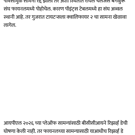
पावसामुळं सामना रद्द झाला तर अशा स्थितीत रॉयल चॅलेंजर्स बेंगळुरू
संघ फायनलमध्ये पोहोचेल. कारण पॉइंट्स टेबलमध्ये हा संघ अव्वल
स्थानी आहे. तर गुजरात टायटन्सला क्वालिफायर २ चा सामना खेळावा
लागेल.
आयपीएल २०२६ च्या प्लेऑफ सामन्यांसाठी बीसीसीआयने रिझर्व्ह डेची
घोषणा केली नाही. तर फायनलच्या सामन्यासाठी याआधीच रिझर्व्ह डे