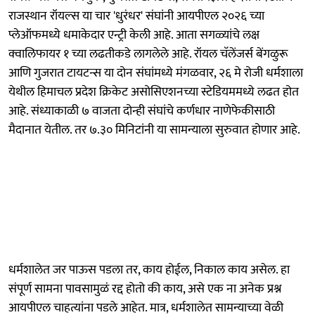
राजस्थान रॉयल्स या चार 'धुरंधर' संघांनी आयपीएल २०२६ च्या
प्लेऑफमध्ये धमाकेदार एन्ट्री केली आहे. आता सगळ्यांचे लक्ष
क्वालिफायर १ च्या लढतीकडे लागलेले आहे. रॉयल चॅलेंजर्स बेंगळुरू
आणि गुजरात टायटन्स या दोन संघांमध्ये मंगळवार, २६ मे रोजी धर्मशाला
येथील हिमाचल प्रदेश क्रिकेट असोसिएशनच्या स्टेडियममध्ये लढत होत
आहे. संध्याकाळी ७ वाजता दोन्ही संघांचे कर्णधार नाणेफेकीसाठी
मैदानात येतील. तर ७.३० मिनिटांनी या सामन्याला सुरुवात होणार आहे.
धर्मशालेत जर पाऊस पडला तर, काय होईल, निकाल काय असेल. हा
संपूर्ण सामना पावसामुळं रद्द होतो की काय, असे एक ना अनेक प्रश्न
आयपीएल चाहत्यांना पडले आहेत. मात्र, धर्मशालेत सामन्याच्या वेळी