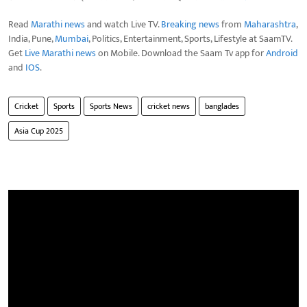
Read
Marathi news
and watch Live TV.
Breaking news
from
Maharashtra
,
India, Pune,
Mumbai
, Politics, Entertainment, Sports, Lifestyle at SaamTV.
Get
Live Marathi news
on Mobile. Download the Saam Tv app for
Android
and
IOS
.
Cricket
Sports
Sports News
cricket news
banglades
Asia Cup 2025