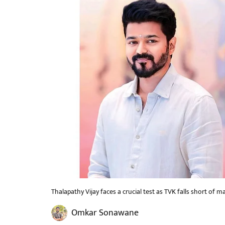
Thalapathy Vijay faces a crucial test as TVK falls short of maj
Omkar Sonawane