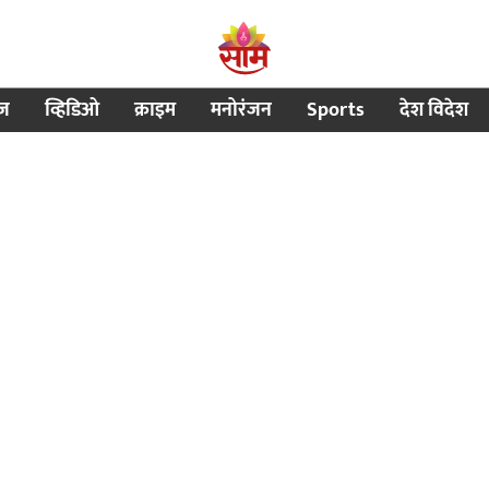
ीज
व्हिडिओ
क्राइम
मनोरंजन
Sports
देश विदेश