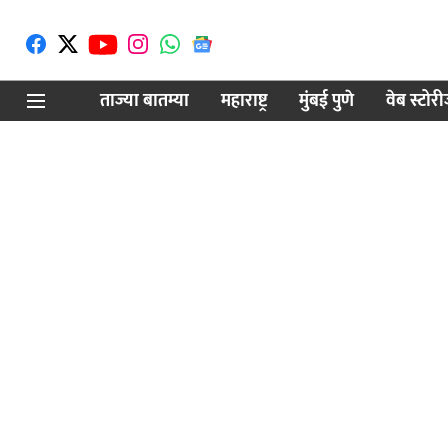
ताज्या बातम्या
महाराष्ट्र
मुंबई पुणे
वेब स्टोर