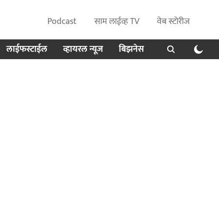
Podcast
साम लाईव्ह TV
वेब स्टोरीज
लाईफस्टाईल
व्हायरल न्यूज
बिझनेस