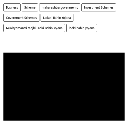
Business
Scheme
maharashtra govenmemt
Investment Schemes
Government Schemes
Ladaki Bahin Yojana
Mukhyamantri Majhi Ladki Bahin Yojana
ladki bahin yojana