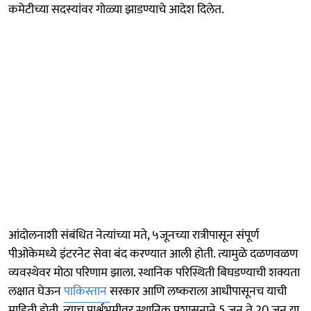
कमेटीच्या सदस्यांवर गोळ्या झाडण्याचे आदेश दिलेत.
आंदोलनाशी संबंधित नेत्यांच्या मते, ५जूनच्या रात्रीपासून संपूर्ण
पीओकेमध्ये इंटरनेट सेवा बंद करण्यात आली होती. त्यामुळे दळणवळण
व्यवस्थेवर मोठा परिणाम झाला. स्थानिक परिस्थिती बिघडण्याची शक्यता
लक्षात घेऊन
पाकिस्तान
सरकार आणि लष्कराला आधीपासूनच याची
माहिती होती. त्याच पार्श्वभूमीवर स्थानिक प्रशासनाने 5 जून ते 20 जून या