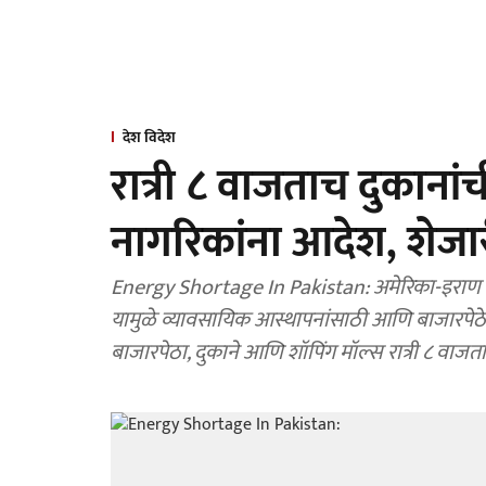
देश विदेश
रात्री ८ वाजताच दुकाना
नागरिकांना आदेश, शेज
Energy Shortage In Pakistan: अमेरिका-इराण तणावाच्या पार्श्वभूमीवर ऊर्जा संकट अधिक तीव्र होत आहे.
यामुळे व्यावसायिक आस्थापनांसाठी आणि बाजारपेठेस
बाजारपेठा, दुकाने आणि शॉपिंग मॉल्स रात्री ८ वाजत