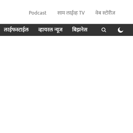
Podcast
साम लाईव्ह TV
वेब स्टोरीज
लाईफस्टाईल
व्हायरल न्यूज
बिझनेस