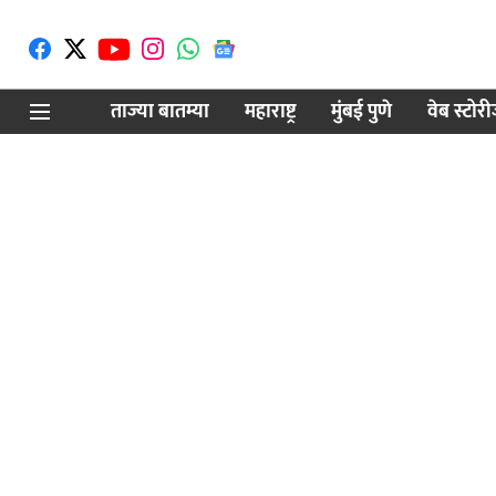
ताज्या बातम्या
महाराष्ट्र
मुंबई पुणे
वेब स्टोर