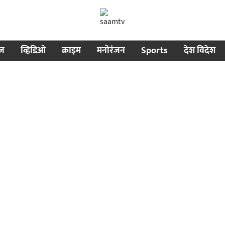
ीज
व्हिडिओ
क्राइम
मनोरंजन
Sports
देश विदेश