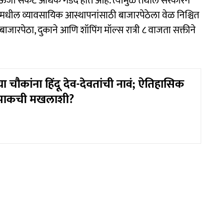
ऊर्जा संकट अधिक गडद होत आहे. त्यामुळे तेथील सरकारनं
मधील व्यावसायिक आस्थापनांसाठी बाजारपेठेला वेळ निश्चित
ाजारपेठा, दुकाने आणि शॉपिंग मॉल्स रात्री ८ वाजता सक्तीने
या चौकांना हिंदू देव-देवतांची नावं; ऐतिहासिक
े पाकची मखलाशी?