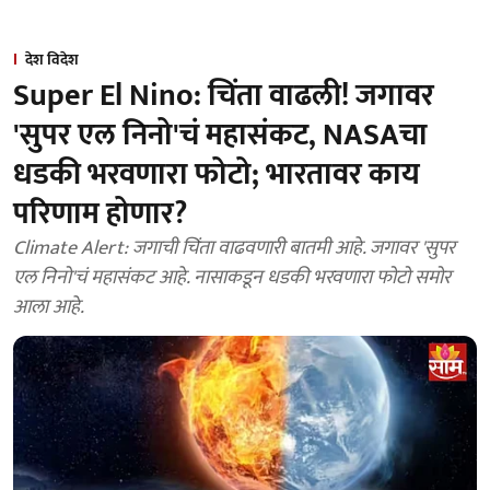
देश विदेश
Super El Nino: चिंता वाढली! जगावर
'सुपर एल निनो'चं महासंकट, NASAचा
धडकी भरवणारा फोटो; भारतावर काय
परिणाम होणार?
Climate Alert: जगाची चिंता वाढवणारी बातमी आहे. जगावर 'सुपर
एल निनो'चं महासंकट आहे. नासाकडून धडकी भरवणारा फोटो समोर
आला आहे.