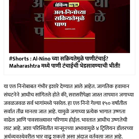
#Shorts : Al-Nino च्या सक्रियतेमुळे पाणीटंचाई?
Maharashtra मध्ये पाणी टंचाईची भेडसावण्याची भीती!
या एल निनोबाबत गंभीर इशारे देण्यात आले आहेत. जागतिक हवामान
संघटनेने आधीच सांगितले होते की, सरासरीपेक्षा जास्त तापमान जगाच्या
जवळजवळ सर्व भागांमध्ये पसरेल. हा एल निनो गेल्या १५० वर्षांतील
सर्वात तीव्र मानला जात आहे. यामुळे जगाच्या प्रत्येक भागात उष्णता
वाढेल आणि पावसाळ्यावर परिणाम होईल. भारतात आधीच उष्णतेची
लाट आहे. अशा परिस्थितीत मान्सूनच्या अभावामुळे ४ ट्रिलियन डॉलरच्या
अर्थव्यवस्थेवरील भार वाढू शकतो असा अंदाज वर्तवला जात आहे.