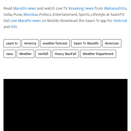
Read
Marathi news
and watch Live TV.
Breaking news
from
Maharashtra
,
India, Pune,
Mumbai
, Politics, Entertainment, Sports, Lifestyle at SaamTV.
Get
Live Marathi news
on Mobile. Download the Saam Tv app for
Android
and
IOS
.
saam tv
America
weather forecast
Saam Tv Marathi
American
nasa
Weather
rainfall
Heavy RainFall
Weather Department