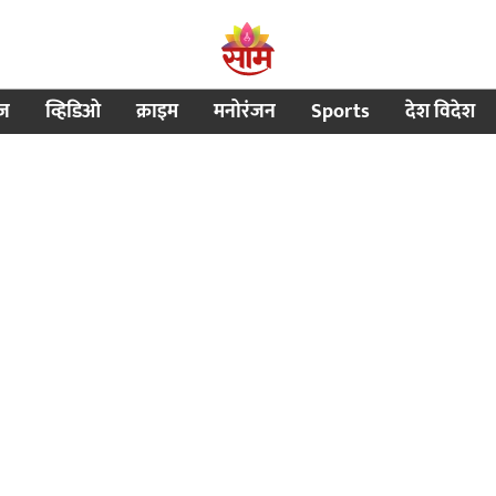
ीज
व्हिडिओ
क्राइम
मनोरंजन
Sports
देश विदेश