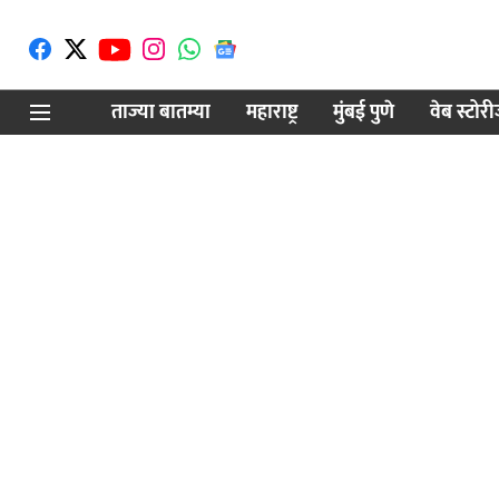
ताज्या बातम्या
महाराष्ट्र
मुंबई पुणे
वेब स्टोर