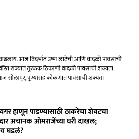
ा वाढलाय. आज विदर्भात उष्ण लाटेची आणि वादळी पावसाची
उर्वरित राज्यात तुरळक ठिकाणी वादळी पावसाची शक्यता
 आज सोलापूर, पु्ण्यासह कोकणात पावसाची शक्यता
गर हाणून पाडण्यासाठी ठाकरेंचा शेवटचा
दार अचानक ओमराजेंच्या घरी दाखल;
काय घडलं?