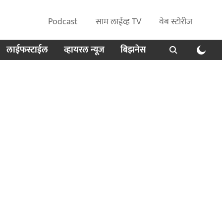
Podcast
साम लाईव्ह TV
वेब स्टोरीज
लाईफस्टाईल
व्हायरल न्यूज
बिझनेस