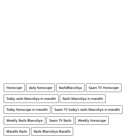
Horoscope
daily horoscope
RashiBhavishya
Saam TV Horoscope
Today rashi bhavishya in marathi
Rashi bhavishya in marathi
Today horoscope in marathi
Saam TV today's rashi bhavishya in marathi
Weekly Rashi Bhavishya
Saam TV Rashi
Weekly Horoscope
Marathi Rashi
Rashi Bhavishya Marathi