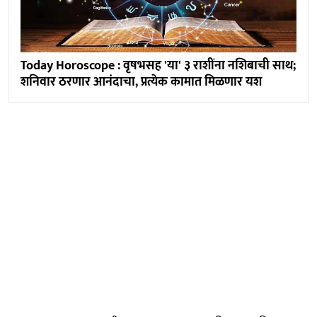
Today Horoscope : वृषभसह 'या' ३ राशींना नशिबाची साथ;
शनिवार ठरणार आनंदाचा, प्रत्येक कामात मिळणार यश