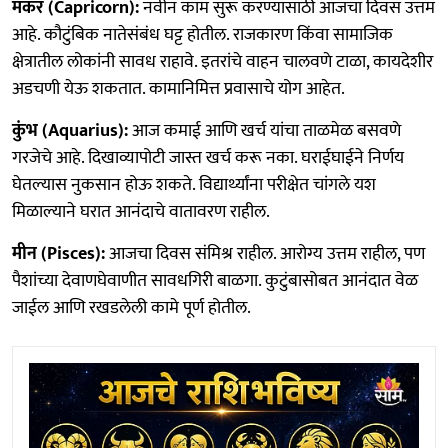
मकर (Capricorn):
नवीन काम सुरू करण्यासाठी आजचा दिवस उत्तम
आहे. कौटुंबिक नातेसंबंध घट्ट होतील. राजकारण किंवा सामाजिक
क्षेत्रातील लोकांनी सावध राहावे. इतरांचे वाहन चालवणे टाळा, कायदेशीर
अडचणी येऊ शकतात. कामानिमित्त प्रवासाचे योग आहेत.
कुंभ (Aquarius):
आज कमाई आणि खर्च यांचा ताळमेळ बसवणे
गरजेचे आहे. दिखाव्यापोटी जास्त खर्च करू नका. घराईघाईने निर्णय
घेतल्यास नुकसान होऊ शकते. विद्यार्थ्यांना परीक्षेत चांगले यश
मिळाल्याने घरात आनंदाचे वातावरण राहील.
मीन (Pisces):
आजचा दिवस संमिश्र राहील. आरोग्य उत्तम राहील, पण
पैशांच्या देवाणघेवाणीत सावधगिरी बाळगा. कुटुंबासोबत आनंदात वेळ
जाईल आणि रखडलेली कामे पूर्ण होतील.