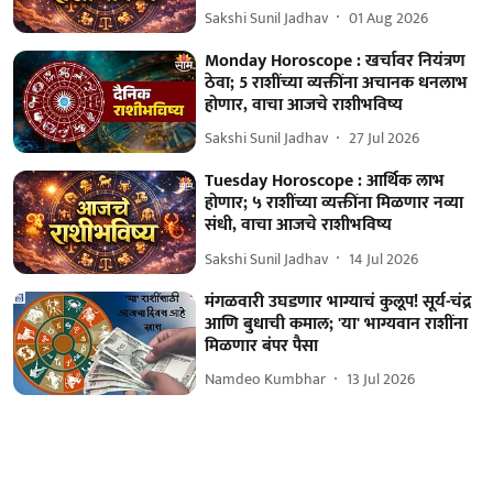
Sakshi Sunil Jadhav
01 Aug 2026
Monday Horoscope : खर्चावर नियंत्रण
ठेवा; 5 राशींच्या व्यक्तींना अचानक धनलाभ
होणार, वाचा आजचे राशीभविष्य
Sakshi Sunil Jadhav
27 Jul 2026
Tuesday Horoscope : आर्थिक लाभ
होणार; ५ राशींच्या व्यक्तींना मिळणार नव्या
संधी, वाचा आजचे राशीभविष्य
Sakshi Sunil Jadhav
14 Jul 2026
मंगळवारी उघडणार भाग्याचं कुलूप! सूर्य-चंद्र
आणि बुधाची कमाल; 'या' भाग्यवान राशींना
मिळणार बंपर पैसा
Namdeo Kumbhar
13 Jul 2026