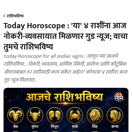
राशिभविष्य
Today Horoscope : 'या' ४ राशींना आज
नोकरी-व्यवसायात मिळणार गुड न्यूज; वाचा
तुमचे राशिभविष्य
today horoscope for all zodiac signs : जाणून घ्या आजचे
राशिभविष्य... नोकरी, व्यवसाय, आर्थिक स्थिती, आरोग्य आणि कौटुंबिक
जीवनाबाबत १२ राशींसाठी काय संकेत आहेत? कोणत्या ४ राशींना आज
गुड न्यूज मिळणार..