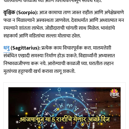
चालवताना काळजी घ्या आणि विरोधकांपासून सावध राहा.
वृश्चिक (Scorpio):
आज कामाचा ताण जास्त राहील आणि अपेक्षेप्रमाणे
फळ न मिळाल्याने अस्वस्थता जाणवेल. देवाधर्मात आणि अध्यात्मात मन
रमल्याने शांतता लाभेल. जोडीदाराची चांगली साथ मिळेल. भावंडांचे
सहकार्य आणि वडिलांचा सल्ला मोलाचा ठरेल.
धनु
(Sagittarius):
प्रत्येक काम विचारपूर्वक करा. मालमत्तेशी
संबंधित एखादी समस्या निर्माण होऊ शकते. विद्यार्थ्यांनी अभ्यासात
निष्काळजीपणा करू नये. आरोग्याची काळजी घ्या. घरातील लहान
मुलांच्या हट्टापायी खर्च करावा लागू शकतो.