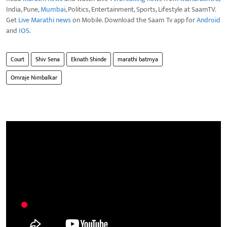
India, Pune,
Mumbai
, Politics, Entertainment, Sports, Lifestyle at SaamTV.
Get
Live Marathi news
on Mobile. Download the Saam Tv app for
Android
and
IOS
.
Court
Shiv Sena
Eknath Shinde
marathi batmya
Omraje Nimbalkar