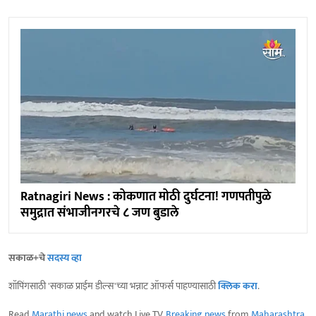
Ratnagiri News : कोकणात मोठी दुर्घटना! गणपतीपुळे
समुद्रात संभाजीनगरचे ८ जण बुडाले
सकाळ+चे
सदस्य व्हा
शॉपिंगसाठी 'सकाळ प्राईम डील्स'च्या भन्नाट ऑफर्स पाहण्यासाठी
क्लिक करा
.
Read
Marathi news
and watch Live TV.
Breaking news
from
Maharashtra
,