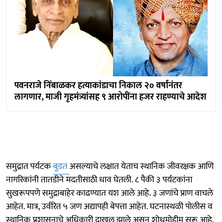
पवनराजे निंबाळकर हत्याकांडाचा निकाल २० वर्षांनंतर
लागणार, माजी गृहमंत्र्यांसह ९ आरोपींना हजर राहण्याचे आदेश
समुद्रात पर्यटक
बुडत
असल्याचे लक्षात येताच स्थानिक जीवरक्षक आणि
नागरिकांनी तातडीने मदतीसाठी धाव घेतली. ८ पैकी ३ पर्यटकांना
सुखरूपपणे समुद्राबाहेर काढण्यात यश आले आहे. ३ जणांचे प्राण वाचले
आहेत. मात्र, उर्वरित ५ जण अद्यापही बेपत्ता आहेत. घटनास्थळी पोलीस व
स्थानिक प्रशासनाचे अधिकारी दाखल झाले असून शोधमोहीम सुरू आहे.