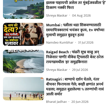
झलक पाहायची असेल तर मुंबईजवळील ‘हे’
ठिकाण नक्की फिरा
Shreya Maskar
04 Aug 2026
Mumbai : पत्नीला धडा शिकवण्यासाठी
छायाचित्रकाराचं भयंकर कृत्य, १० वर्षांच्या
मुलाची समुद्रात बुडवून हत्या
Namdeo Kumbhar
31 Jul 2026
Raigad Beach : पांढरी शुभ्र वाळू अन्
निळेशार पाणी! वीकेंड ट्रिपसाठी बेस्ट ठरेल
रायगडमधील 'हा' समुद्रकिनारा
Shreya Maskar
29 Jul 2026
Ratnagiri : बाप्पाचे दर्शन घेतले, नंतर
बीचवर फिरायला गेले; काही क्षणांत अनर्थ
घडला; समुद्रात बुडालेल्या ५ तरुणांची नावं
आली समोर
Bharat Jadhav
20 Jun 2026