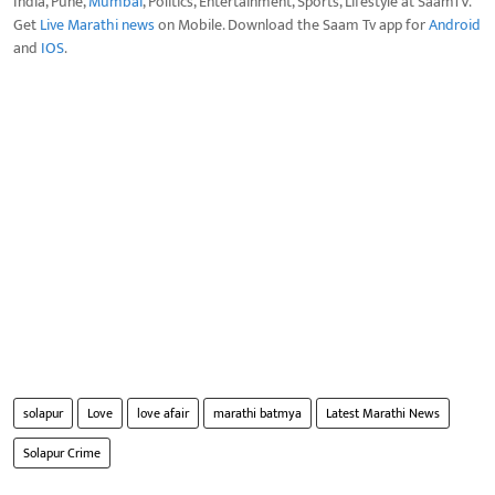
India, Pune,
Mumbai
, Politics, Entertainment, Sports, Lifestyle at SaamTV.
Get
Live Marathi news
on Mobile. Download the Saam Tv app for
Android
and
IOS
.
solapur
Love
love afair
marathi batmya
Latest Marathi News
Solapur Crime