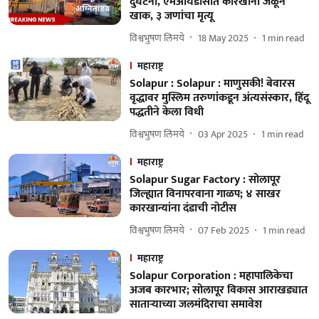
दुर्घटना, एमआयडीसीत कारखाना जळून
खाक, ३ जणांचा मृत्यू
विश्वभुषण लिमये
18 May 2025
1
min read
महाराष्ट्र
Solapur : Solapur : माणुसकी! बेवारस
वृद्धावर मुस्लिम तरुणांकडून अंत्यसंस्कार, हिंदू
पद्धतीने केला विधी
विश्वभुषण लिमये
03 Apr 2025
1
min read
महाराष्ट्र
Solapur Sugar Factory : सोलापूर
जिल्ह्यात विनापरवाना गाळप; ४ साखर
कारखान्यांना दंडाची नोटीस
विश्वभुषण लिमये
07 Feb 2025
1
min read
महाराष्ट्र
Solapur Corporation : महापालिकेचा
अजब कारभार; सोलापूर विकास आराखड्यात
साताऱ्याच्या जलमंदिराचा समावेश