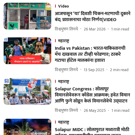
Video
आजपासून ‘या’ दिवशी चिकन-मटणाची दुकाने
बंद; प्रशासनाचा मोठा निर्णय|VIDEO
विश्वभुषण लिमये
26 Mar 2026
1
min read
महाराष्ट्र
India vs Pakistan : भारत-पाकिस्तानची
मॅच दाखवाल तर टीव्ही फोडणार; ठाकरे
गटाचा हॉटेल मालकांना इशारा
विश्वभुषण लिमये
13 Sep 2025
2
min read
महाराष्ट्र
Solapur Congress : सोलापूर
विमानसेवेवरून काँग्रेस आक्रमक; हवेत विमान
आणि फुगे सोडून केलं विमानसेवेचे उद्घाटन
विश्वभुषण लिमये
26 May 2025
1
min read
महाराष्ट्र
Solapur MIDC : सोलापुरात मध्यरात्री मोठी