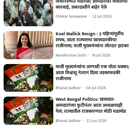
विधानसभेत गदारोळ; आमदारावर मार्शलची
कारवाई, जबरदस्तीने बाहेर नेले
Omkar Sonawane
22 Jul 2026
Koel Mallick Resign : ३ महिन्यांपूर्वीच
शपथ, आता राज्यसभा खासदारकीचा
राजीनामा; माजी मुख्यमंत्र्यांना जोरदार झटका
Nandkumar Joshi
16 Jul 2026
माजी मुख्यमंत्र्यांना आणखी एक मोठा धक्का;
आता विश्वासू नेत्यानं दिला तडकाफडकी
राजीनामा
Bharat Jadhav
04 Jul 2026
West Bengal Politics: खासदार-
आमदारांच्या फुटीनंतर आता अध्यक्षपदही
गेलं; राज्यातील राजकारणात मोठी घडामोड
Bharat Jadhav
22 Jun 2026