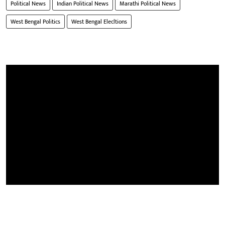
Political News
Indian Political News
Marathi Political News
West Bengal Politics
West Bengal Elecltions