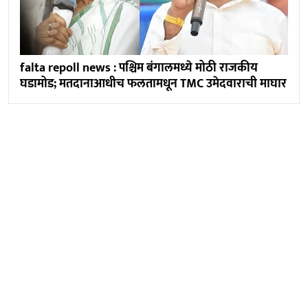
falta repoll news : पश्चिम बंगालमध्ये मोठी राजकीय
घडामोड; मतदानाआधीच फलतामधून TMC उमेदवाराची माघार