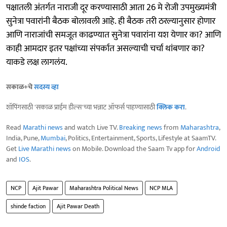
पक्षातली अंतर्गत नाराजी दूर करण्यासाठी आता 26 मे रोजी उपमुख्यमंत्री
सुनेत्रा पवारांनी बैठक बोलावली आहे. ही बैठक तरी ठरल्यानुसार होणार
आणि नाराजांची समजूत काढण्यात सुनेत्रा पवारांना यश येणार का? आणि
काही आमदार इतर पक्षांच्या संपर्कात असल्याची चर्चा थांबणार का?
याकडे लक्ष लागलंय.
सकाळ+चे
सदस्य व्हा
शॉपिंगसाठी 'सकाळ प्राईम डील्स'च्या भन्नाट ऑफर्स पाहण्यासाठी
क्लिक करा
.
Read
Marathi news
and watch Live TV.
Breaking news
from
Maharashtra
,
India, Pune,
Mumbai
, Politics, Entertainment, Sports, Lifestyle at SaamTV.
Get
Live Marathi news
on Mobile. Download the Saam Tv app for
Android
and
IOS
.
NCP
Ajit Pawar
Maharashtra Political News
NCP MLA
shinde faction
Ajit Pawar Death