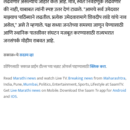
लढवणार असल्याचे जाहीर केले आहे. मात्र, स्वतः निवडणूक लढवणार
की नाही, याबाबत त्यांनी स्पष्ट उत्तर देणं टाळले. "आमचे सर्व उमेदवार
माझ्याच पाठिंब्याने लढतील. प्रत्येक उमेदवारामागे शिवदीप लांडे यांचे नाव
असेल," असे ते म्हणाले. पक्ष सध्या जनतेच्या समस्या जाणून घेण्यासाठी
आणि स्थानिक पातळीवर संघटन मजबूत करण्यासाठी राज्यभरात
जनसंपर्क मोहीम राबवत आहे.
सकाळ+चे
सदस्य व्हा
शॉपिंगसाठी 'सकाळ प्राईम डील्स'च्या भन्नाट ऑफर्स पाहण्यासाठी
क्लिक करा
.
Read
Marathi news
and watch Live TV.
Breaking news
from
Maharashtra
,
India, Pune,
Mumbai
, Politics, Entertainment, Sports, Lifestyle at SaamTV.
Get
Live Marathi news
on Mobile. Download the Saam Tv app for
Android
and
IOS
.