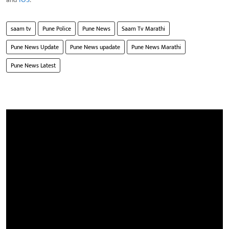
saam tv
Pune Police
Pune News
Saam Tv Marathi
Pune News Update
Pune News upadate
Pune News Marathi
Pune News Latest